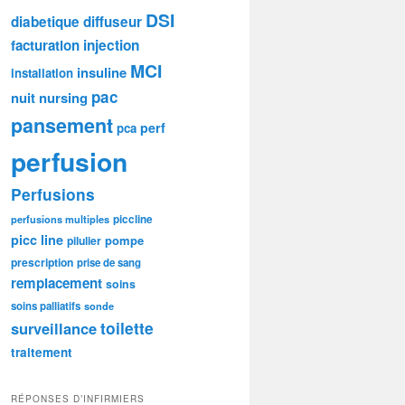
DSI
diabetique
diffuseur
facturation
injection
MCI
insuline
installation
pac
nuit
nursing
pansement
perf
pca
perfusion
Perfusions
piccline
perfusions multiples
picc line
pompe
pilulier
prescription
prise de sang
remplacement
soins
soins palliatifs
sonde
toilette
surveillance
traitement
RÉPONSES D’INFIRMIERS