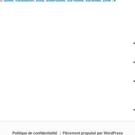
dotée
installation
sous
sous-dotée
sur-dotée
surdotée
zone
8
Politique de confidentialité
Fièrement propulsé par WordPress