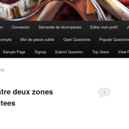
on
Connexion
Demande de récompense
Editer mon profil
J
compte
Mot de passe oublié
Open Questions
Popular Question
Sample Page
Signup
Submit Question
Top Users
View P
TÉE
ntre deux zones
1
tees