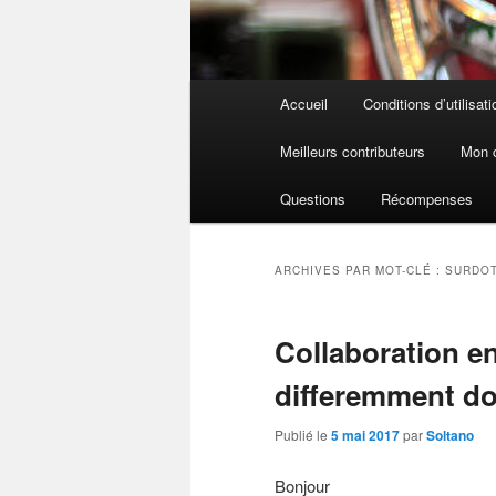
Menu
Accueil
Conditions d’utilisati
principal
Meilleurs contributeurs
Mon 
Questions
Récompenses
ARCHIVES PAR MOT-CLÉ :
SURDO
Collaboration e
differemment do
Publié le
5 mai 2017
par
Soltano
Bonjour