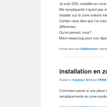
Je suis IDEL installée en zone
Ma remplaçante n’ayant pas eu 
installer sur la zone voisine in
Certain nous dise que l’on trav
différentes.
Qu’en pensez vous?
Merci beaucoup pour vos ŕépo
Publié dans
La Collaboration
|
Marq
installation en 
Publié le
14 janvier 2013
par
FIFINE
Comment savoir si une place se 
remplacements en zone surdoté
Publié dans
|
Marqué av