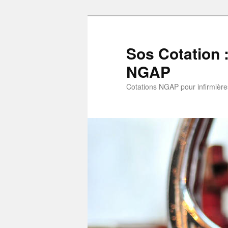
Aller
Aller
au
au
contenu
contenu
Sos Cotation 
principal
secondaire
NGAP
Cotations NGAP pour infirmières