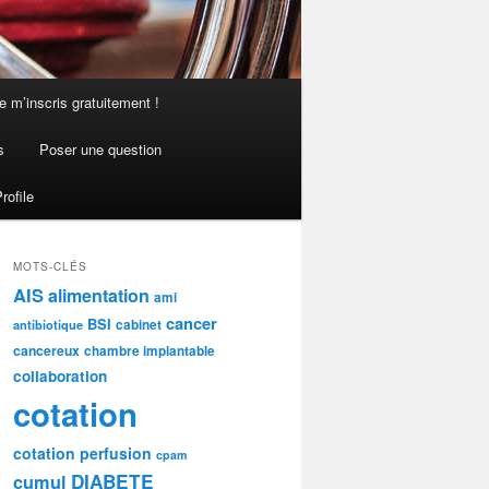
e m’inscris gratuitement !
s
Poser une question
rofile
MOTS-CLÉS
AIS
alimentation
ami
cancer
BSI
cabinet
antibiotique
cancereux
chambre implantable
collaboration
cotation
cotation perfusion
cpam
DIABETE
cumul