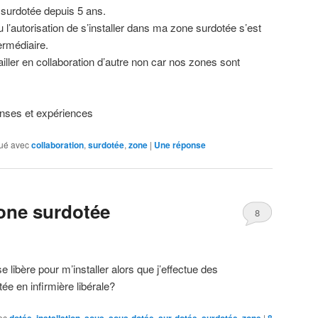
 surdotée depuis 5 ans.
l’autorisation de s’installer dans ma zone surdotée s’est
termédiaire.
ailler en collaboration d’autre non car nos zones sont
nses et expériences
ué avec
collaboration
,
surdotée
,
zone
|
Une
réponse
zone surdotée
8
libère pour m’installer alors que j’effectue des
e en infirmière libérale?
ec
,
,
,
,
,
,
|