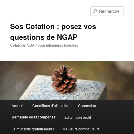
Aller
au
Rech
contenu
principal
Sos Cotation : posez vos
questions de NGAP
Cotations NGAP pour infirmières libérales
Menu
Accueil
Conditions d’utilisation
Connexion
principal
Demande de récompense
Editer mon profil
Je m’inscris gratuitement !
Meilleurs contributeurs