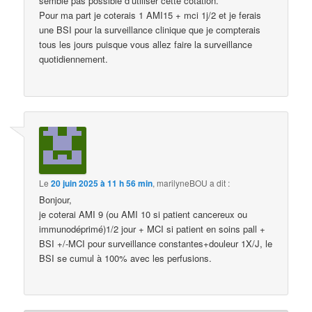
semble pas possible d’utiliser cette cotation.
Pour ma part je coterais 1 AMI15 + mci 1j/2 et je ferais
une BSI pour la surveillance clinique que je compterais
tous les jours puisque vous allez faire la surveillance
quotidiennement.
Le
20 juin 2025 à 11 h 56 min
,
marilyneBOU
a dit :
Bonjour,
je coterai AMI 9 (ou AMI 10 si patient cancereux ou
immunodéprimé)1/2 jour + MCI si patient en soins pall +
BSI +/-MCI pour surveillance constantes+douleur 1X/J, le
BSI se cumul à 100% avec les perfusions.