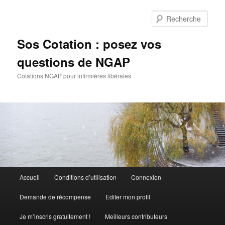
Aller
au
Rech
contenu
principal
Sos Cotation : posez vos
questions de NGAP
Cotations NGAP pour infirmières libérales
Menu
Accueil
Conditions d’utilisation
Connexion
principal
Demande de récompense
Editer mon profil
Je m’inscris gratuitement !
Meilleurs contributeurs