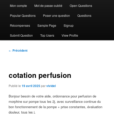
Mon compte
Mot de passe oublié
Open Questions
Popular Questions
Poser une question
Questions
Récompenses
Sample Page
Signup
Submit Question
Top Users
View Profile
Navigation
←
Précédent
des
articles
cotation perfusion
Publié le
19 avril 2025
par
vividel
Bonjour besoin de votre aide, ordonnance pour perfusion de
morphine sur pompe tous les 2j, avec surveillance continue du
bon fonctionnement de la pompe + prise constantes, évaluation
douleur, tous les j.