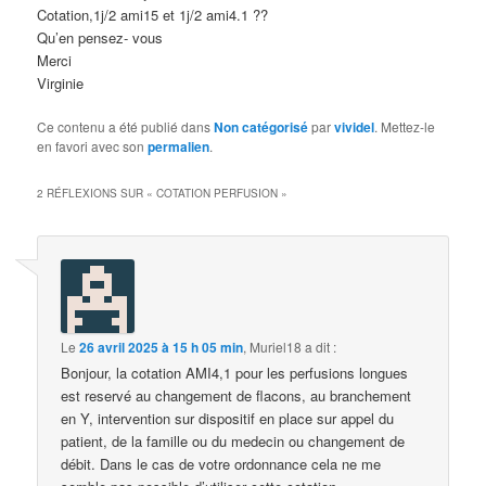
Cotation,1j/2 ami15 et 1j/2 ami4.1 ??
Qu’en pensez- vous
Merci
Virginie
Ce contenu a été publié dans
Non catégorisé
par
vividel
. Mettez-le
en favori avec son
permalien
.
2 RÉFLEXIONS SUR «
COTATION PERFUSION
»
Le
26 avril 2025 à 15 h 05 min
,
Muriel18
a dit :
Bonjour, la cotation AMI4,1 pour les perfusions longues
est reservé au changement de flacons, au branchement
en Y, intervention sur dispositif en place sur appel du
patient, de la famille ou du medecin ou changement de
débit. Dans le cas de votre ordonnance cela ne me