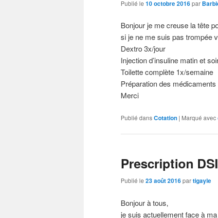
Publié le
10 octobre 2016
par
Barbi
Bonjour je me creuse la tête po
si je ne me suis pas trompée vo
Dextro 3x/jour
Injection d’insuline matin et soi
Toilette complète 1x/semaine
Préparation des médicaments et
Merci
Publié dans
Cotation
|
Marqué avec
Prescription DSI
Publié le
23 août 2016
par
tigayle
Bonjour à tous,
je suis actuellement face à m