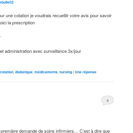
ebulle02
ur une cotation je voudrais recueillir votre avis pour savoir
ici la prescription
r
 administration avec surveillance 3x/jour
cotation
,
diabetique
,
médicaments
,
nursing
|
Une
réponse
4
a première demande de soins infirmiers… C’est à dire que