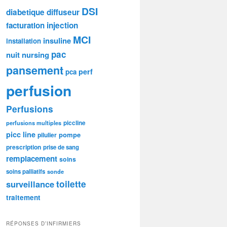
DSI
diabetique
diffuseur
facturation
injection
MCI
insuline
installation
pac
nuit
nursing
pansement
perf
pca
perfusion
Perfusions
piccline
perfusions multiples
picc line
pompe
pilulier
prescription
prise de sang
remplacement
soins
soins palliatifs
sonde
toilette
surveillance
traitement
RÉPONSES D’INFIRMIERS