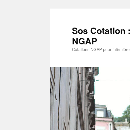
Aller
Aller
au
au
contenu
contenu
Sos Cotation 
principal
secondaire
NGAP
Cotations NGAP pour infirmières