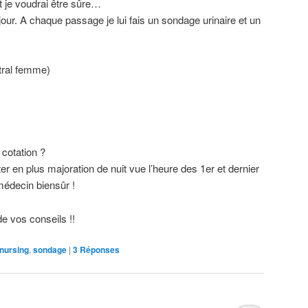
t je voudrai être sûre…
 jour. A chaque passage je lui fais un sondage urinaire et un
tral femme)
cotation ?
r en plus majoration de nuit vue l’heure des 1er et dernier
édecin biensûr !
e vos conseils !!
nursing
,
sondage
|
3
Réponses