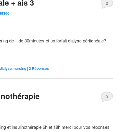
le + ais 3
2
e39300
rsing de – de 30minutes et un forfait dialyse péritonéale?
dialyse
,
nursing
|
2
Réponses
inothérapie
3
e
ng et insulinothérapie 6h et 18h merci pour vos réponses