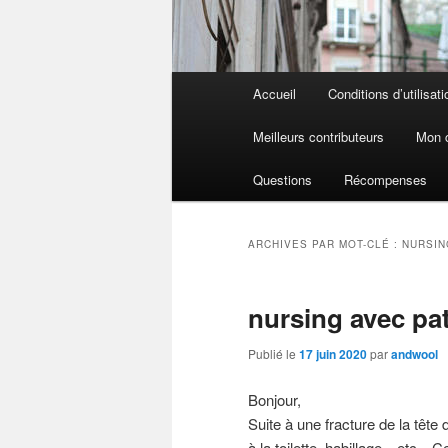
Menu
Accueil
Conditions d’utilisati
principal
Meilleurs contributeurs
Mon 
Questions
Récompenses
ARCHIVES PAR MOT-CLÉ :
NURSIN
nursing avec pa
Publié le
17 juin 2020
par
andwool
Bonjour,
Suite à une fracture de la tête 
à la toilette, habillage…etc…C