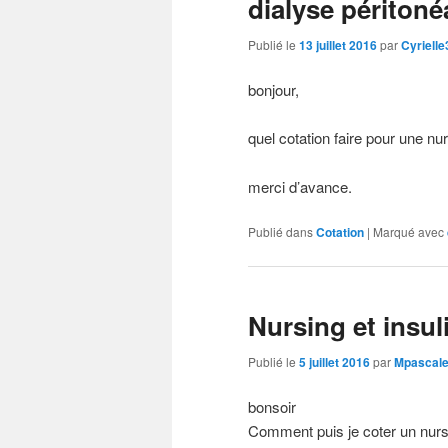
dialyse péritonéa
Publié le
13 juillet 2016
par
Cyriell
bonjour,
quel cotation faire pour une nu
merci d’avance.
Publié dans
Cotation
|
Marqué avec
Nursing et insul
Publié le
5 juillet 2016
par
Mpascal
bonsoir
Comment puis je coter un nursi