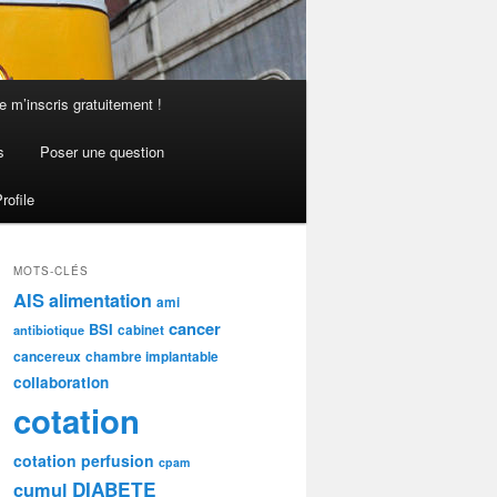
e m’inscris gratuitement !
s
Poser une question
rofile
MOTS-CLÉS
AIS
alimentation
ami
cancer
BSI
cabinet
antibiotique
cancereux
chambre implantable
collaboration
cotation
cotation perfusion
cpam
DIABETE
cumul