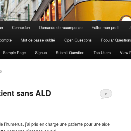
on
Connexion
Demande de récompense
Editer mon profil
J
compte
Mot de passe oublié
Open Questions
Popular Question
Sample Page
Signup
Submit Question
Top Users
View P
G
tient sans ALD
2
de l’humérus, j’ai pris en charge une patiente pour une aide
ette personne n’est pas en ald.