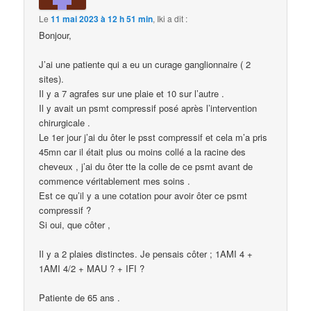
Le
11 mai 2023 à 12 h 51 min
,
Iki
a dit :
Bonjour,
J’ai une patiente qui a eu un curage ganglionnaire ( 2
sites).
Il y a 7 agrafes sur une plaie et 10 sur l’autre .
Il y avait un psmt compressif posé après l’intervention
chirurgicale .
Le 1er jour j’ai du ôter le psst compressif et cela m’a pris
45mn car il était plus ou moins collé a la racine des
cheveux , j’ai du ôter tte la colle de ce psmt avant de
commence véritablement mes soins .
Est ce qu’il y a une cotation pour avoir ôter ce psmt
compressif ?
Si oui, que côter ,
Il y a 2 plaies distinctes. Je pensais côter ; 1AMI 4 +
1AMI 4/2 + MAU ? + IFI ?
Patiente de 65 ans .