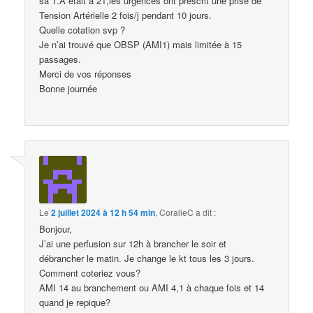
sa T.A était à 21,les urgences ont prescrit une prise de
Tension Artérielle 2 fois/j pendant 10 jours.
Quelle cotation svp ?
Je n’ai trouvé que OBSP (AMI1) mais limitée à 15
passages.
Merci de vos réponses
Bonne journée
Le
2 juillet 2024 à 12 h 54 min
,
CoralieC
a dit :
Bonjour,
J’ai une perfusion sur 12h à brancher le soir et
débrancher le matin. Je change le kt tous les 3 jours.
Comment coteriez vous?
AMI 14 au branchement ou AMI 4,1 à chaque fois et 14
quand je repique?