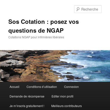
Aller
au
Rech
contenu
principal
Sos Cotation : posez vos
questions de NGAP
Cotations NGAP pour infirmières libérales
Menu
Accueil
Conditions d’utilisation
Connexion
principal
Demande de récompense
Editer mon profil
Je m’inscris gratuitement !
Meilleurs contributeurs