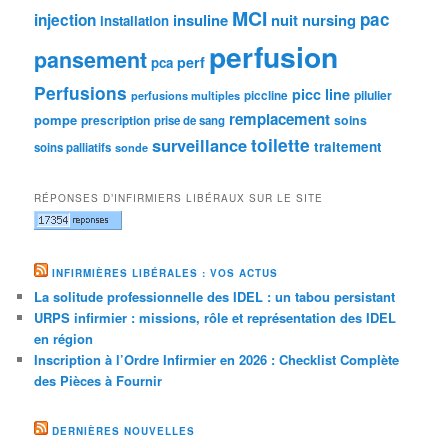
MCI
pac
injection
insuline
nuit
nursing
installation
perfusion
pansement
perf
pca
Perfusions
picc line
pilulier
piccline
perfusions multiples
remplacement
pompe
prescription
soins
prise de sang
toilette
surveillance
traitement
soins palliatifs
sonde
RÉPONSES D’INFIRMIERS LIBÉRAUX SUR LE SITE
INFIRMIÈRES LIBÉRALES : VOS ACTUS
La solitude professionnelle des IDEL : un tabou persistant
URPS infirmier : missions, rôle et représentation des IDEL
en région
Inscription à l’Ordre Infirmier en 2026 : Checklist Complète
des Pièces à Fournir
DERNIÈRES NOUVELLES