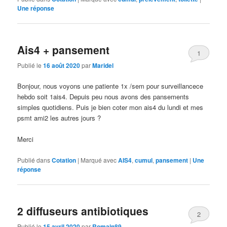
Une
réponse
Ais4 + pansement
1
Publié le
16 août 2020
par
Maridel
Bonjour, nous voyons une patiente 1x /sem pour surveillancece
hebdo soit 1ais4. Depuis peu nous avons des pansements
simples quotidiens. Puis je bien coter mon ais4 du lundi et mes
psmt ami2 les autres jours ?
Merci
Publié dans
Cotation
|
Marqué avec
AIS4
,
cumul
,
pansement
|
Une
réponse
2 diffuseurs antibiotiques
2
Publié le
15 avril 2020
par
Romain89