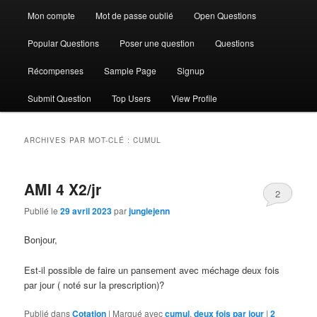
Mon compte
Mot de passe oublié
Open Questions
Popular Questions
Poser une question
Questions
Récompenses
Sample Page
Signup
Submit Question
Top Users
View Profile
ARCHIVES PAR MOT-CLÉ :
CUMUL
AMI 4 X2/jr
2
Publié le
29 avril 2023
par
junglejenn
Bonjour,
Est-il possible de faire un pansement avec méchage deux fois
par jour ( noté sur la prescription)?
Publié dans
Cotation
|
Marqué avec
cumul
,
deux fois par jour
|
2