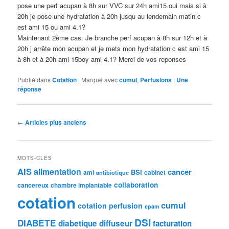
pose une perf acupan à 8h sur VVC sur 24h ami15 oui mais si à
20h je pose une hydratation à 20h jusqu au lendemain matin c
est ami 15 ou ami 4.1?
Maintenant 2ème cas. Je branche perf acupan à 8h sur 12h et à
20h j arrête mon acupan et je mets mon hydratation c est ami 15
à 8h et à 20h ami 15boy ami 4.1? Merci de vos reponses
Publié dans
Cotation
|
Marqué avec
cumul
,
Perfusions
|
Une
réponse
Navigation
←
Articles plus anciens
des
articles
MOTS-CLÉS
AIS
alimentation
cancer
BSI
ami
cabinet
antibiotique
collaboration
cancereux
chambre implantable
cotation
cumul
cotation perfusion
cpam
DSI
DIABETE
diabetique
diffuseur
facturation