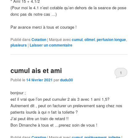
* Ami 15 + 4.1/2
(Pour moi le 4.1 n’est cotable qu’en dehors de la seance de pose
donc pas ds notre cas …)
Par avance merci à tous et courage !
Publié dans
Cotation
|
Marqué avec
cumul
,
olimel
,
perfusion longue
,
plusieurs
|
Laisser un commentaire
cumul ais et ami
1
Publié le
14 février 2021
par
dudu30
bonjour ;
est il vrai que l’on peut cumuler 2 ais 3 avec 1 ami 1,5?
Autrement dit , peut on facturer un prelevement sang chez nos
patients lourds à qui n fait la toilette ?
J’ai peut être un train de retard !!
Bon Dimanche à tous et …prenez soin de vous !
Publié dans
Cotation
|
Marqué avec
cumul
,
prélèvement
,
toilette
|