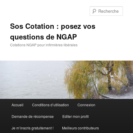
Aller
Aller
au
au
Rech
contenu
contenu
principal
secondaire
Sos Cotation : posez vos
questions de NGAP
Cotations NGAP pour infirmières libérales
Menu
Accueil
Conditions d’utilisation
Connexion
principal
Demande de récompense
Editer mon profil
Je m’inscris gratuitement !
Meilleurs contributeurs