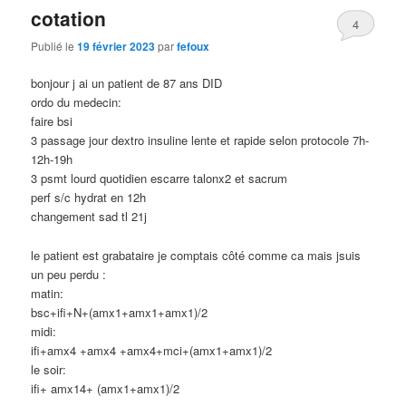
cotation
4
Publié le
19 février 2023
par
fefoux
bonjour j ai un patient de 87 ans DID
ordo du medecin:
faire bsi
3 passage jour dextro insuline lente et rapide selon protocole 7h-
12h-19h
3 psmt lourd quotidien escarre talonx2 et sacrum
perf s/c hydrat en 12h
changement sad tl 21j
le patient est grabataire je comptais côté comme ca mais jsuis
un peu perdu :
matin:
bsc+ifi+N+(amx1+amx1+amx1)/2
midi:
ifi+amx4 +amx4 +amx4+mci+(amx1+amx1)/2
le soir:
ifi+ amx14+ (amx1+amx1)/2