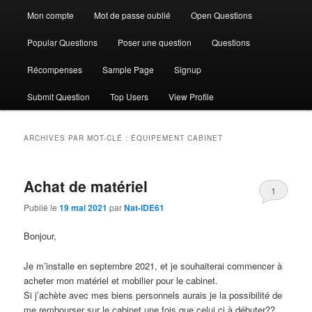
Mon compte
Mot de passe oublié
Open Questions
Popular Questions
Poser une question
Questions
Récompenses
Sample Page
Signup
Submit Question
Top Users
View Profile
ARCHIVES PAR MOT-CLÉ :
ÉQUIPEMENT CABINET
Achat de matériel
1
Publié le
19 mai 2021
par
Nat-IDE61
Bonjour,
Je m’installe en septembre 2021, et je souhaiterai commencer à
acheter mon matériel et mobilier pour le cabinet.
Si j’achète avec mes biens personnels aurais je la possibilité de
me rembourser sur le cabinet une fois que celui ci à débuter??