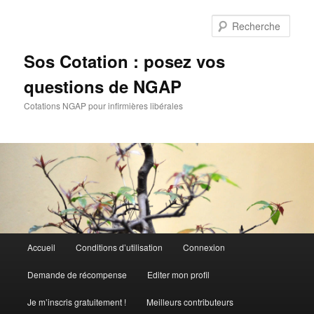
Aller
Aller
au
au
Rech
contenu
contenu
principal
secondaire
Sos Cotation : posez vos
questions de NGAP
Cotations NGAP pour infirmières libérales
Menu
Accueil
Conditions d’utilisation
Connexion
principal
Demande de récompense
Editer mon profil
Je m’inscris gratuitement !
Meilleurs contributeurs