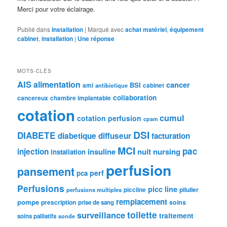
Merci pour votre éclairage.
Publié dans
Installation
|
Marqué avec
achat matériel
,
équipement
cabinet
,
installation
|
Une
réponse
MOTS-CLÉS
AIS
alimentation
cancer
BSI
ami
cabinet
antibiotique
collaboration
cancereux
chambre implantable
cotation
cumul
cotation perfusion
cpam
DSI
DIABETE
diabetique
diffuseur
facturation
MCI
pac
injection
insuline
nuit
nursing
installation
perfusion
pansement
perf
pca
Perfusions
picc line
pilulier
piccline
perfusions multiples
remplacement
pompe
prescription
soins
prise de sang
toilette
surveillance
traitement
soins palliatifs
sonde