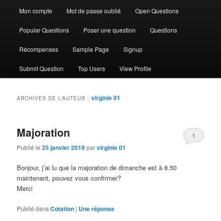
Mon compte
Mot de passe oublié
Open Questions
Popular Questions
Poser une question
Questions
Récompenses
Sample Page
Signup
Submit Question
Top Users
View Profile
virginie 01
ARCHIVES DE L’AUTEUR :
Majoration
1
Publié le
25 janvier 2019
par
virginie 01
Bonjour, j’ai lu que la majoration de dimanche est à 8.50
maintenant, pouvez vous confirmer?
Merci
Publié dans
Cotation
|
Une
réponse