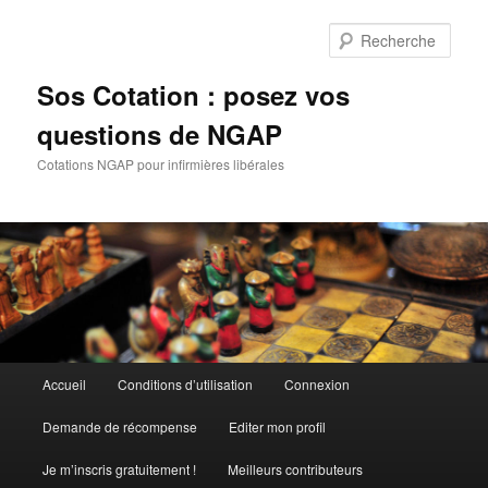
Aller
Aller
au
au
Rech
contenu
contenu
principal
secondaire
Sos Cotation : posez vos
questions de NGAP
Cotations NGAP pour infirmières libérales
Menu
Accueil
Conditions d’utilisation
Connexion
principal
Demande de récompense
Editer mon profil
Je m’inscris gratuitement !
Meilleurs contributeurs