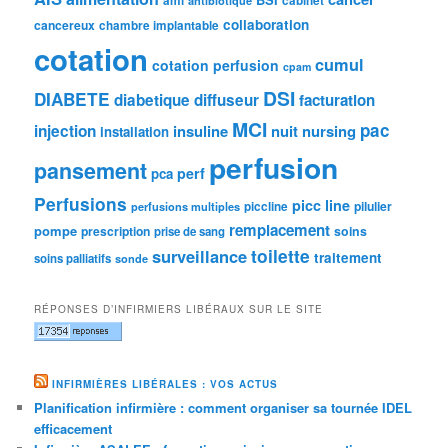
ami
cabinet
antibiotique
collaboration
cancereux
chambre implantable
cotation
cumul
cotation perfusion
cpam
DSI
DIABETE
diabetique
diffuseur
facturation
MCI
pac
injection
insuline
nuit
nursing
installation
perfusion
pansement
perf
pca
Perfusions
picc line
pilulier
piccline
perfusions multiples
remplacement
pompe
prescription
soins
prise de sang
toilette
surveillance
traitement
soins palliatifs
sonde
RÉPONSES D’INFIRMIERS LIBÉRAUX SUR LE SITE
INFIRMIÈRES LIBÉRALES : VOS ACTUS
Planification infirmière : comment organiser sa tournée IDEL
efficacement