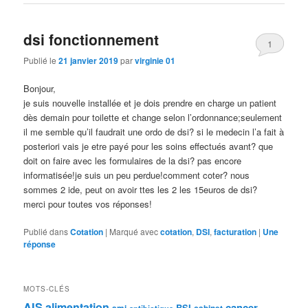
dsi fonctionnement
1
Publié le
21 janvier 2019
par
virginie 01
Bonjour,
je suis nouvelle installée et je dois prendre en charge un patient
dès demain pour toilette et change selon l’ordonnance;seulement
il me semble qu’il faudrait une ordo de dsi? si le medecin l’a fait à
posteriori vais je etre payé pour les soins effectués avant? que
doit on faire avec les formulaires de la dsi? pas encore
informatisée!je suis un peu perdue!comment coter? nous
sommes 2 ide, peut on avoir ttes les 2 les 15euros de dsi?
merci pour toutes vos réponses!
Publié dans
Cotation
|
Marqué avec
cotation
,
DSI
,
facturation
|
Une
réponse
MOTS-CLÉS
AIS
alimentation
cancer
BSI