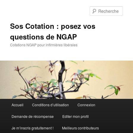
Aller
Aller
au
au
Rech
contenu
contenu
principal
secondaire
Sos Cotation : posez vos
questions de NGAP
Cotations NGAP pour infirmières libérales
Menu
Accueil
Conditions d’utilisation
Connexion
principal
Demande de récompense
Editer mon profil
Je m’inscris gratuitement !
Meilleurs contributeurs