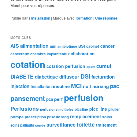
Merci pour vos réponses.
Publié dans
Installation
|
Marqué avec
formation
|
Une
réponse
MOTS-CLÉS
AIS
alimentation
cancer
BSI
ami
cabinet
antibiotique
collaboration
cancereux
chambre implantable
cotation
cumul
cotation perfusion
cpam
DSI
DIABETE
diabetique
diffuseur
facturation
MCI
pac
injection
insuline
nuit
nursing
installation
perfusion
pansement
perf
pca
Perfusions
picc line
pilulier
piccline
perfusions multiples
remplacement
pompe
prescription
soins
prise de sang
toilette
surveillance
traitement
soins palliatifs
sonde