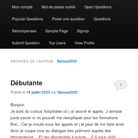
Mon compte
Mot de passe oublié
Open Questions
Popular Questions
Poser une question
Questions
Récompenses
Sample Page
Signup
Submit Question
Top Users
View Profile
Nanou2020
ARCHIVES DE L’AUTEUR :
Débutante
1
Publié le
19 juillet 2020
par
Nanou2020
Bonjour,
Je sors du cursus hospitalier où j ai œuvré et appris. J aimerai
juste savoir si on pouvait me reexpliquer pour les formations
Bnc.. Car je croule sous les appels et j ai peur de me faire avoir
donc je coupe cour au dialogue très poliment auprès des
démarcheurs… Et les démarches à suivre… S il vous plaît.