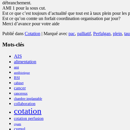
débranchement.
AMI 1 pour la sous cut.
Est ce que c’est toujours d’actualité que tout est à taux plein pour les p
Est ce qu’on comte un forfait coordination organisation par jour?
Merci d’avance pour votre aide
Publié dans
Cotation
|
Marqué avec
pac
,
palliatif
,
Perfalgan
,
plein
,
ta
Mots-clés
AIS
alimentation
ami
antibiotique
BSI
cabinet
cancer
cancereux
chambre implantable
collaboration
cotation
cotation perfusion
cpam
cumul