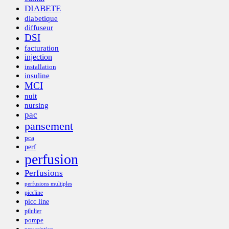
DIABETE
diabetique
diffuseur
DSI
facturation
injection
installation
insuline
MCI
nuit
nursing
pac
pansement
pca
perf
perfusion
Perfusions
perfusions multiples
piccline
picc line
pilulier
pompe