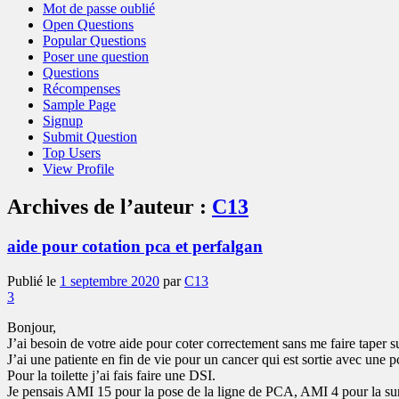
Mot de passe oublié
Open Questions
Popular Questions
Poser une question
Questions
Récompenses
Sample Page
Signup
Submit Question
Top Users
View Profile
Archives de l’auteur :
C13
aide pour cotation pca et perfalgan
Publié le
1 septembre 2020
par
C13
3
Bonjour,
J’ai besoin de votre aide pour coter correctement sans me faire taper 
J’ai une patiente en fin de vie pour un cancer qui est sortie avec une 
Pour la toilette j’ai fais faire une DSI.
Je pensais AMI 15 pour la pose de la ligne de PCA, AMI 4 pour la surv