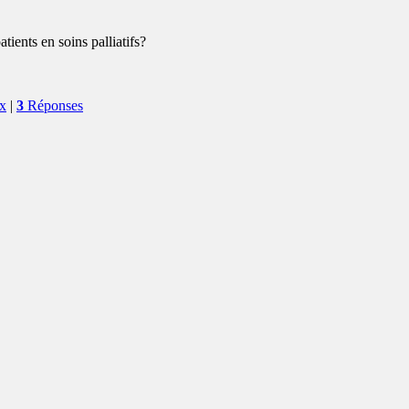
atients en soins palliatifs?
ux
|
3
Réponses