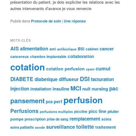
présentation du patient, je dois expliciter les relations avec les
autres intervenants d’avance je vous remercie
Publié dans
Protocole de soin
|
Une
réponse
MOTS-CLÉS
AIS
alimentation
cancer
BSI
ami
cabinet
antibiotique
collaboration
cancereux
chambre implantable
cotation
cumul
cotation perfusion
cpam
DSI
DIABETE
diabetique
diffuseur
facturation
MCI
pac
injection
insuline
nuit
nursing
installation
perfusion
pansement
perf
pca
Perfusions
picc line
pilulier
piccline
perfusions multiples
remplacement
pompe
prescription
soins
prise de sang
toilette
surveillance
traitement
soins palliatifs
sonde