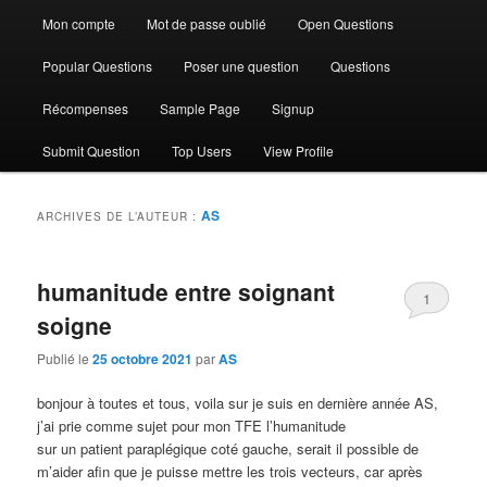
Mon compte
Mot de passe oublié
Open Questions
Popular Questions
Poser une question
Questions
Récompenses
Sample Page
Signup
Submit Question
Top Users
View Profile
AS
ARCHIVES DE L’AUTEUR :
humanitude entre soignant
1
soigne
Publié le
25 octobre 2021
par
AS
bonjour à toutes et tous, voila sur je suis en dernière année AS,
j’ai prie comme sujet pour mon TFE l’humanitude
sur un patient paraplégique coté gauche, serait il possible de
m’aider afin que je puisse mettre les trois vecteurs, car après