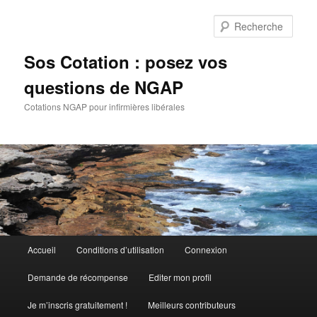
Aller
Aller
au
au
Rech
contenu
contenu
principal
secondaire
Sos Cotation : posez vos
questions de NGAP
Cotations NGAP pour infirmières libérales
Menu
Accueil
Conditions d’utilisation
Connexion
principal
Demande de récompense
Editer mon profil
Je m’inscris gratuitement !
Meilleurs contributeurs