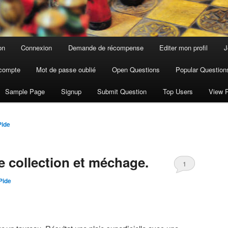
on
Connexion
Demande de récompense
Editer mon profil
J
compte
Mot de passe oublié
Open Questions
Popular Question
Sample Page
Signup
Submit Question
Top Users
View P
Pide
e collection et méchage.
1
Pide