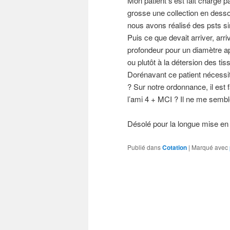
Mon patient s’est fait chargé p
grosse une collection en desso
nous avons réalisé des psts s
Puis ce que devait arriver, arr
profondeur pour un diamètre a
ou plutôt à la détersion des t
Dorénavant ce patient nécessi
? Sur notre ordonnance, il est
l’ami 4 + MCI ? Il ne me semb
Désolé pour la longue mise en 
Publié dans
Cotation
|
Marqué avec