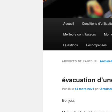
Menu
Accueil
Conditions d’utilisati
principal
Meilleurs contributeurs
Mon 
Questions
Récompenses
Antoine
ARCHIVES DE L’AUTEUR :
évacuation d’un
Publié le
14 mars 2021
par
Antoine
Bonjour,