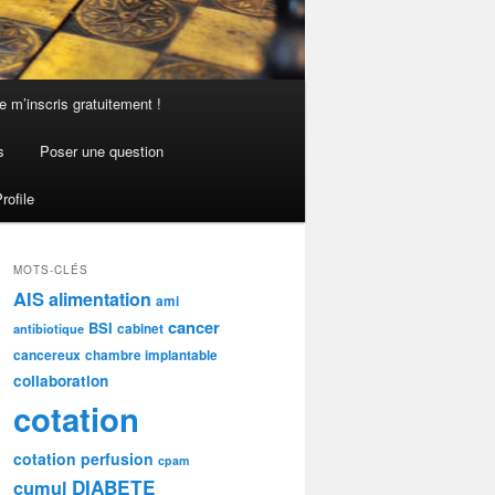
e m’inscris gratuitement !
s
Poser une question
rofile
MOTS-CLÉS
AIS
alimentation
ami
cancer
BSI
cabinet
antibiotique
cancereux
chambre implantable
collaboration
cotation
cotation perfusion
cpam
DIABETE
cumul