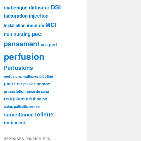
DSI
diabetique
diffuseur
facturation
injection
MCI
insuline
installation
pac
nuit
nursing
pansement
perf
pca
perfusion
Perfusions
piccline
perfusions multiples
picc line
pompe
pilulier
prescription
prise de sang
remplacement
soins
soins palliatifs
sonde
toilette
surveillance
traitement
RÉPONSES D’INFIRMIERS