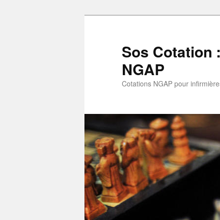
Aller
Aller
au
au
contenu
contenu
Sos Cotation 
principal
secondaire
NGAP
Cotations NGAP pour infirmières