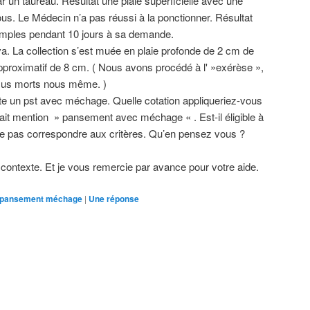
ar un taureau. Résultat une plaie superficielle avec une
us. Le Médecin n’a pas réussi à la ponctionner. Résultat
imples pendant 10 jours à sa demande.
iva. La collection s’est muée en plaie profonde de 2 cm de
pproximatif de 8 cm. ( Nous avons procédé à l' »exérèse »,
issus morts nous même. )
te un pst avec méchage. Quelle cotation appliqueriez-vous
 fait mention » pansement avec méchage « . Est-il éligible à
le pas correspondre aux critères. Qu’en pensez vous ?
contexte. Et je vous remercie par avance pour votre aide.
pansement méchage
|
Une
réponse