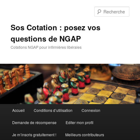
Aller
Aller
au
au
Rech
contenu
contenu
principal
secondaire
Sos Cotation : posez vos
questions de NGAP
Cotations NGAP pour infirmières libérales
Menu
Accueil
Conditions d’utilisation
Connexion
principal
Demande de récompense
Editer mon profil
Je m’inscris gratuitement !
Meilleurs contributeurs