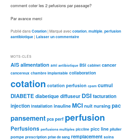
comment coter les 2 pefusions par passage?
Par avance merci
Publié dans
Cotation
|
Marqué avec
cotation
,
multiple
,
perfusion
aantibiotique
|
Laisser un commentaire
MOTS-CLÉS
AIS
alimentation
cancer
BSI
ami
cabinet
antibiotique
collaboration
cancereux
chambre implantable
cotation
cumul
cotation perfusion
cpam
DSI
DIABETE
diabetique
diffuseur
facturation
MCI
pac
injection
insuline
nuit
nursing
installation
perfusion
pansement
perf
pca
Perfusions
picc line
pilulier
piccline
perfusions multiples
remplacement
pompe
prescription
soins
prise de sang