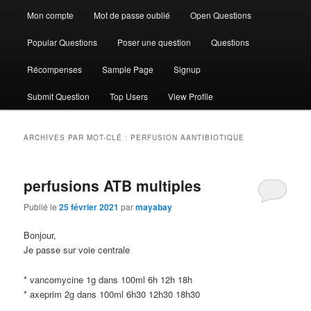
Mon compte
Mot de passe oublié
Open Questions
Popular Questions
Poser une question
Questions
Récompenses
Sample Page
Signup
Submit Question
Top Users
View Profile
ARCHIVES PAR MOT-CLÉ :
PERFUSION AANTIBIOTIQUE
perfusions ATB multiples
Publié le
25 février 2021
par
mayabay
Bonjour,
Je passe sur voie centrale
* vancomycine 1g dans 100ml 6h 12h 18h
* axeprim 2g dans 100ml 6h30 12h30 18h30