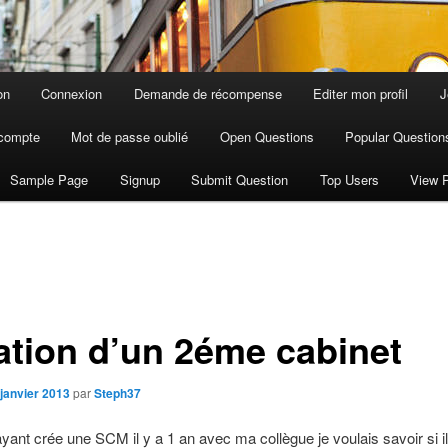
on
Connexion
Demande de récompense
Editer mon profil
J
compte
Mot de passe oublié
Open Questions
Popular Question
Sample Page
Signup
Submit Question
Top Users
View P
ation d’un 2éme cabinet
 janvier 2013
par
Steph37
ayant crée une SCM il y a 1 an avec ma collègue je voulais savoir si il 