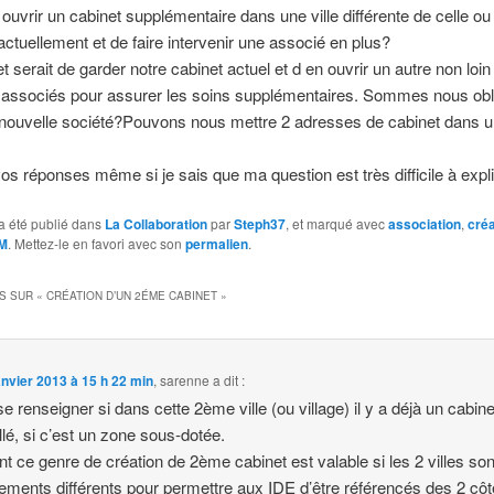
 ouvrir un cabinet supplémentaire dans une ville différente de celle o
ctuellement et de faire intervenir une associé en plus?
t serait de garder notre cabinet actuel et d en ouvrir un autre non loin 
3 associés pour assurer les soins supplémentaires. Sommes nous obl
 nouvelle société?Pouvons nous mettre 2 adresses de cabinet dans
os réponses même si je sais que ma question est très difficile à exp
a été publié dans
La Collaboration
par
Steph37
, et marqué avec
association
,
créa
M
. Mettez-le en favori avec son
permalien
.
S SUR «
CRÉATION D’UN 2ÉME CABINET
»
anvier 2013 à 15 h 22 min
,
sarenne
a dit :
 se renseigner si dans cette 2ème ville (ou village) il y a déjà un cabine
allé, si c’est un zone sous-dotée.
t ce genre de création de 2ème cabinet est valable si les 2 villes son
ements différents pour permettre aux IDE d’être référencés des 2 côt