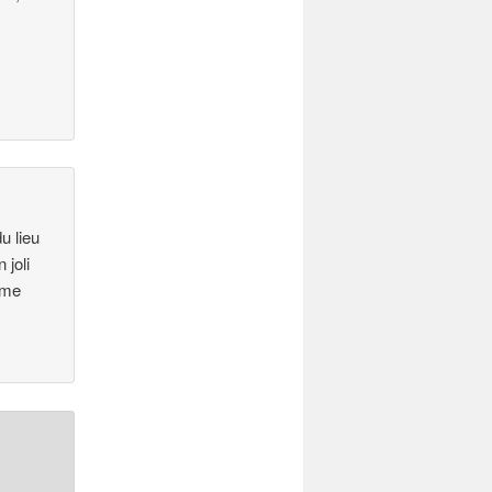
u lieu
 joli
mme