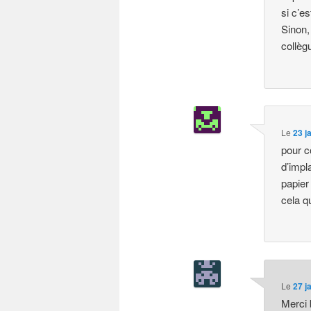
si c’e
Sinon,
collèg
Le
23 j
pour c
d’impl
papier
cela q
Le
27 j
Merci 