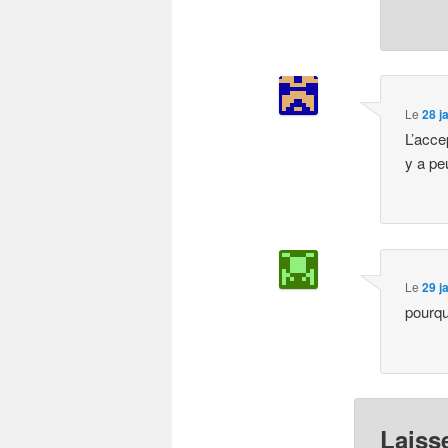
Le
28 j
L’acce
y a pe
Le
29 j
pourqu
Laiss