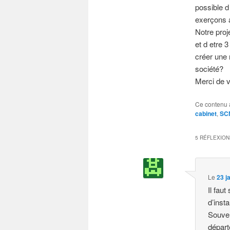
possible d
exerçons a
Notre proje
et d etre 
créer une
société?
Merci de v
Ce contenu 
cabinet
,
SC
5 RÉFLEXION
Le
23 j
Il faut
d’inst
Souven
départ