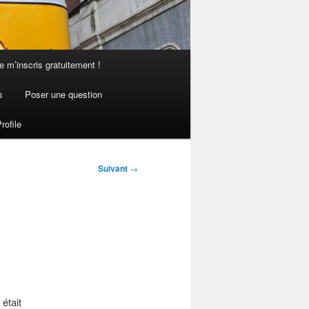
e m’inscris gratuitement !
s
Poser une question
rofile
Suivant
→
était