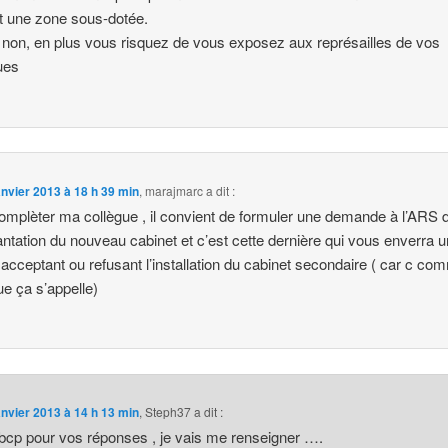
st une zone sous-dotée.
 non, en plus vous risquez de vous exposez aux représailles de vos
ues
anvier 2013 à 18 h 39 min
,
marajmarc
a dit :
omplèter ma collègue , il convient de formuler une demande à l’ARS d
antation du nouveau cabinet et c’est cette dernière qui vous enverra un
 acceptant ou refusant l’installation du cabinet secondaire ( car c co
ue ça s’appelle)
anvier 2013 à 14 h 13 min
,
Steph37
a dit :
bcp pour vos réponses , je vais me renseigner ….