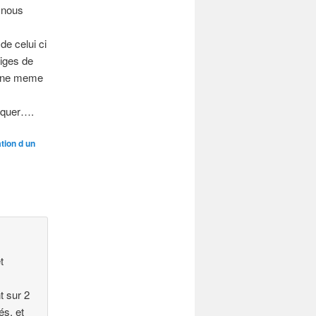
u nous
de celui ci
iges de
 une meme
liquer….
tion d un
t
t sur 2
és, et