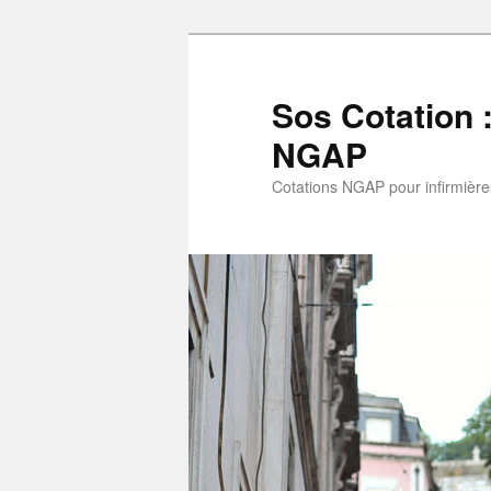
Aller
au
contenu
Sos Cotation 
principal
NGAP
Cotations NGAP pour infirmières