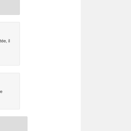
ée, il
se