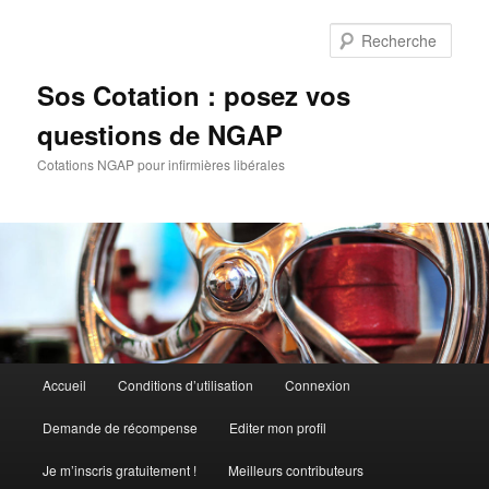
Aller
au
Rech
contenu
principal
Sos Cotation : posez vos
questions de NGAP
Cotations NGAP pour infirmières libérales
Menu
Accueil
Conditions d’utilisation
Connexion
principal
Demande de récompense
Editer mon profil
Je m’inscris gratuitement !
Meilleurs contributeurs