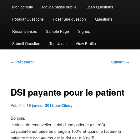
Mon compte
Mot de passe oublié
Open Questions
Popular Questions
Poser une question
Questions
Récompenses
Sample Page
Signup
Submit Question
Top Users
View Profile
Navigation
←
Précédent
Suivant
→
des
articles
DSI payante pour le patient
Publié le
19 janvier 2018
par
Ciindy
Bonjour,
je viens de renouveller la dsi d’une patiente (dsi n°3).
La patiente est prise en charge à 100% et quand je facture la
patiente me doit 4euros car la dsi est à 60%!!!