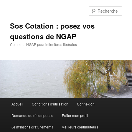
Aller
au
Rech
contenu
principal
Sos Cotation : posez vos
questions de NGAP
Cotations NGAP pour infirmières libérales
Menu
Accueil
Conditions d’utilisation
Connexion
principal
Demande de récompense
Editer mon profil
Je m’inscris gratuitement !
Meilleurs contributeurs