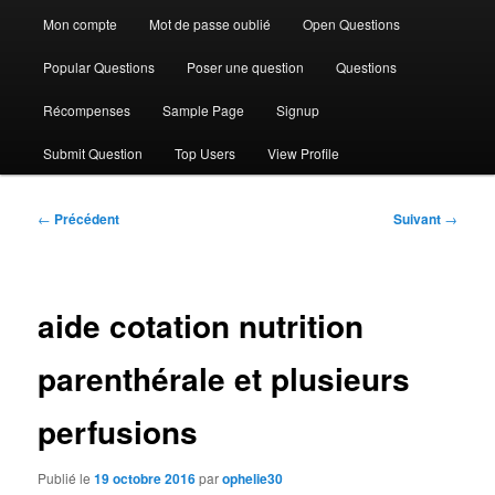
Mon compte
Mot de passe oublié
Open Questions
Popular Questions
Poser une question
Questions
Récompenses
Sample Page
Signup
Submit Question
Top Users
View Profile
Navigation
←
Précédent
Suivant
→
des
articles
aide cotation nutrition
parenthérale et plusieurs
perfusions
Publié le
19 octobre 2016
par
ophelie30